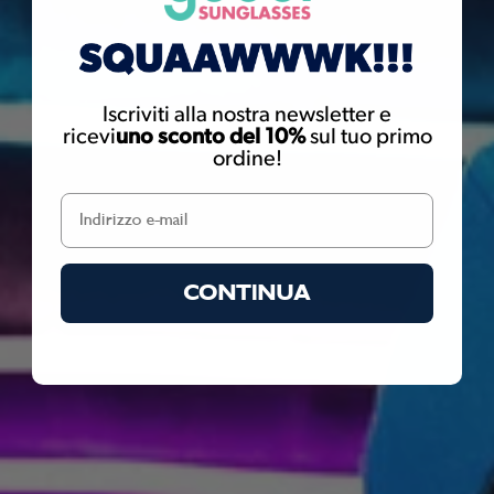
goodr sunglasses have metal screws that can potentially expose
you to nickel. Nickel is known to the State of California to cause
cancer. For more information go to
www.P65Warnings.ca.gov
Iscriviti alla nostra newsletter e
ricevi
uno sconto del 10%
sul tuo primo
ordine!
CONTINUA