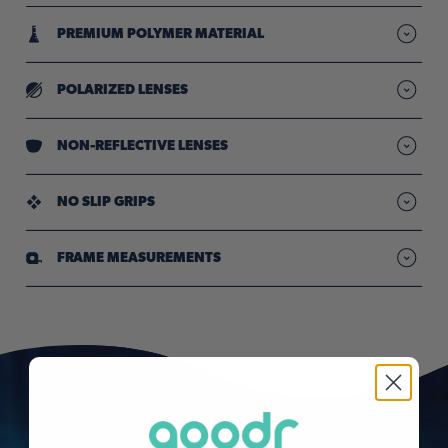
PREMIUM POLYMER MATERIAL
Lightweight frames designed for durability
POLARIZED LENSES
Reduced glare so your vision stays sharp & clear"
NON-REFLECTIVE LENSES
Uniform lens tint for bright light conditions
NO SLIP GRIPS
Provide comfy, all-day hold through sweat & movement
FRAME MEASUREMENTS