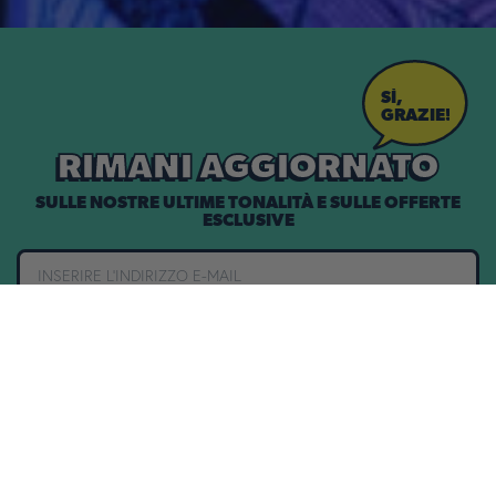
SÌ,
GRAZIE!
RIMANI AGGIORNATO
SULLE NOSTRE ULTIME TONALITÀ E SULLE OFFERTE
ESCLUSIVE
UNISCITI ALL'EQUIPAGGIO!