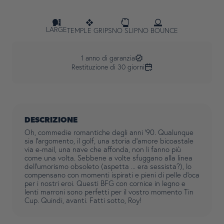
LARGE
TEMPLE GRIPS
NO SLIP
NO BOUNCE
1 anno di garanzia
Restituzione di 30 giorni
DESCRIZIONE
Oh, commedie romantiche degli anni '90.
Qualunque
sia l'argomento, il golf, una storia d'amore bicoastale
via e-mail, una nave che affonda, non li fanno più
come una volta. Sebbene a volte sfuggano alla linea
dell'umorismo obsoleto (aspetta ... era sessista?), lo
compensano con momenti ispirati e pieni di pelle d'oca
per i nostri eroi. Questi BFG con cornice in legno e
lenti marroni sono perfetti per il vostro momento Tin
Cup. Quindi, avanti. Fatti sotto, Roy!