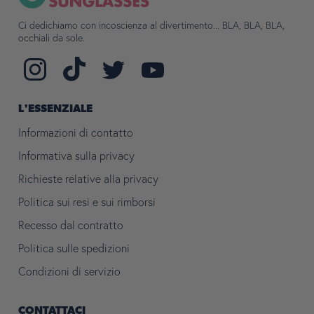
Ci dedichiamo con incoscienza al divertimento... BLA, BLA, BLA,
occhiali da sole.
Seguici
Ci
Find
Ci
su
trovi
us
trovi
Instagram
su
on
su
TikTok
Twitter
YouTube
L'ESSENZIALE
Informazioni di contatto
Informativa sulla privacy
Richieste relative alla privacy
Politica sui resi e sui rimborsi
Recesso dal contratto
Politica sulle spedizioni
Condizioni di servizio
CONTATTACI