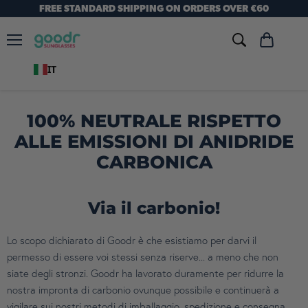
FREE STANDARD SHIPPING ON ORDERS OVER €60
Menu
Visualizza
carrello
IT
100% NEUTRALE RISPETTO
ALLE EMISSIONI DI ANIDRIDE
CARBONICA
Via il carbonio!
Lo scopo dichiarato di Goodr è che esistiamo per darvi il
permesso di essere voi stessi senza riserve... a meno che non
siate degli stronzi. Goodr ha lavorato duramente per ridurre la
nostra impronta di carbonio ovunque possibile e continuerà a
vigilare sui nostri metodi di imballaggio, spedizione e consegna,