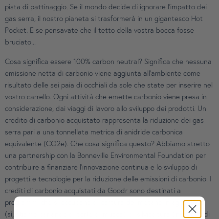
pista di pattinaggio. Se il mondo decide di ignorare l'impatto dei
gas serra, il nostro pianeta si trasformerà in un gigantesco Hot
Pocket. E se pensavate che il tetto della vostra bocca fosse
bruciato...
Cosa significa essere 100% carbon neutral? Significa che nessuna
emissione netta di carbonio viene aggiunta all'ambiente come
risultato delle sei paia di occhiali da sole che state per inserire nel
vostro carrello. Ogni attività che emette carbonio viene presa in
considerazione, dai viaggi di lavoro allo sviluppo dei prodotti. Un
credito di carbonio acquistato rappresenta la riduzione dei gas
serra pari a una tonnellata metrica di anidride carbonica
equivalente (CO2e). Che cosa significa questo? Abbiamo stretto
una partnership con la Bonneville Environmental Foundation per
contribuire a finanziare l'innovazione continua e lo sviluppo di
progetti e tecnologie per la riduzione delle emissioni di carbonio. I
crediti di carbonio acquistati da Goodr sono destinati a
programmi che si occupano di cattura del metano in agricoltura
(sì, stiamo parlando di torte di mucca), di silvicoltura (iniziative di