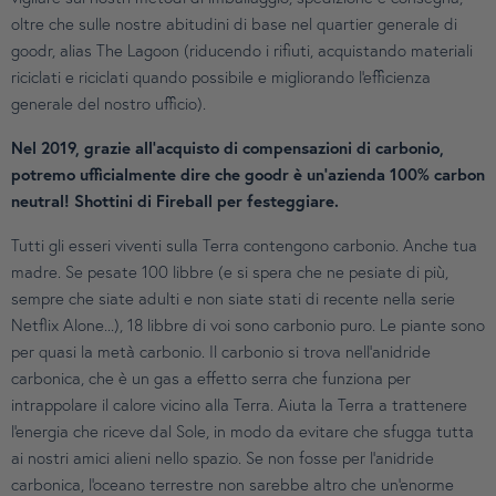
oltre che sulle nostre abitudini di base nel quartier generale di
goodr, alias The Lagoon (riducendo i rifiuti, acquistando materiali
riciclati e riciclati quando possibile e migliorando l'efficienza
generale del nostro ufficio).
Nel 2019, grazie all'acquisto di compensazioni di carbonio,
potremo ufficialmente dire che goodr è un'azienda 100% carbon
neutral! Shottini di Fireball per festeggiare.
Tutti gli esseri viventi sulla Terra contengono carbonio. Anche tua
madre. Se pesate 100 libbre (e si spera che ne pesiate di più,
sempre che siate adulti e non siate stati di recente nella serie
Netflix Alone...), 18 libbre di voi sono carbonio puro. Le piante sono
per quasi la metà carbonio. Il carbonio si trova nell'anidride
carbonica, che è un gas a effetto serra che funziona per
intrappolare il calore vicino alla Terra. Aiuta la Terra a trattenere
l'energia che riceve dal Sole, in modo da evitare che sfugga tutta
ai nostri amici alieni nello spazio. Se non fosse per l'anidride
carbonica, l'oceano terrestre non sarebbe altro che un'enorme