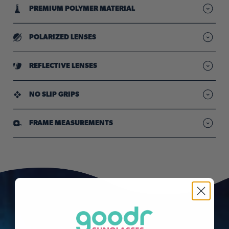
PREMIUM POLYMER MATERIAL
Lightweight frames designed for durability
POLARIZED LENSES
Reduced glare so your vision stays sharp & clear"
REFLECTIVE LENSES
Mirrored lenses reduce bright light & hide your peepers
NO SLIP GRIPS
Provide comfy, all-day hold through sweat & movement
FRAME MEASUREMENTS