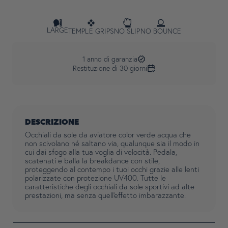
LARGE
TEMPLE GRIPS
NO SLIP
NO BOUNCE
1 anno di garanzia
Restituzione di 30 giorni
DESCRIZIONE
Occhiali da sole da aviatore color verde acqua che
non scivolano né saltano via, qualunque sia il modo in
cui dai sfogo alla tua voglia di velocità. Pedala,
scatenati e balla la breakdance con stile,
proteggendo al contempo i tuoi occhi grazie alle lenti
polarizzate con protezione UV400. Tutte le
caratteristiche degli occhiali da sole sportivi ad alte
prestazioni, ma senza quell'effetto imbarazzante.