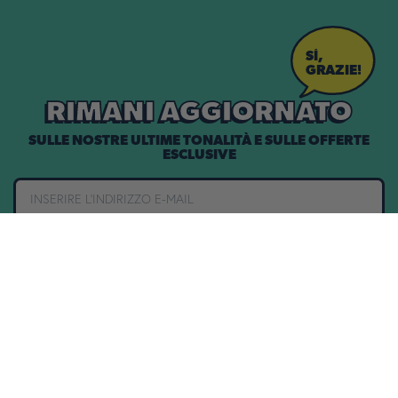
SÌ,
GRAZIE!
RIMANI AGGIORNATO
SULLE NOSTRE ULTIME TONALITÀ E SULLE OFFERTE
ESCLUSIVE
UNISCITI ALL'EQUIPAGGIO!
GARANZIA DI 1 ANNO