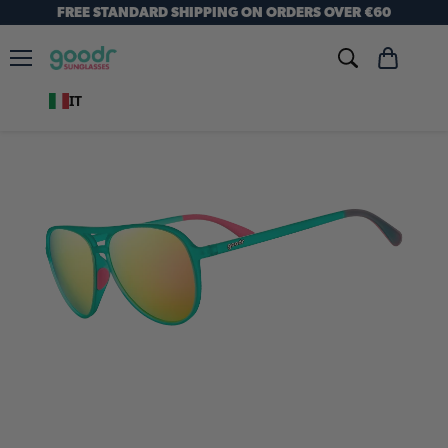
FREE STANDARD SHIPPING ON ORDERS OVER €60
Menu
Visualizza
carrello
IT