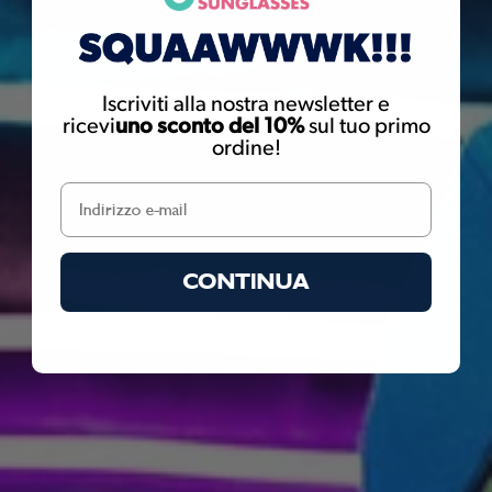
goodr sunglasses have metal screws that can potentially expose
you to nickel. Nickel is known to the State of California to cause
cancer. For more information go to
www.P65Warnings.ca.gov
Iscriviti alla nostra newsletter e
ricevi
uno sconto del 10%
sul tuo primo
ordine!
CONTINUA