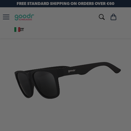
FREE STANDARD SHIPPING ON ORDERS OVER €60
Menu
Visualizza
carrello
IT