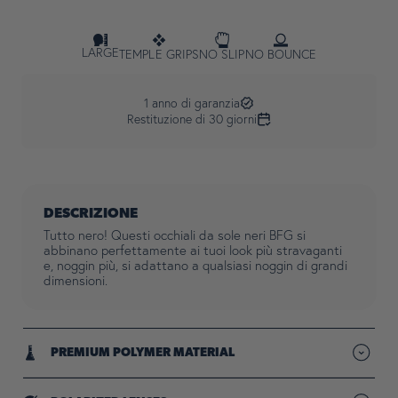
LARGE
TEMPLE GRIPS
NO SLIP
NO BOUNCE
1 anno di garanzia
Restituzione di 30 giorni
DESCRIZIONE
Tutto nero! Questi occhiali da sole neri BFG si
abbinano perfettamente ai tuoi look più stravaganti
e, noggin più, si adattano a qualsiasi noggin di grandi
dimensioni.
PREMIUM POLYMER MATERIAL
Lightweight frames designed for durability