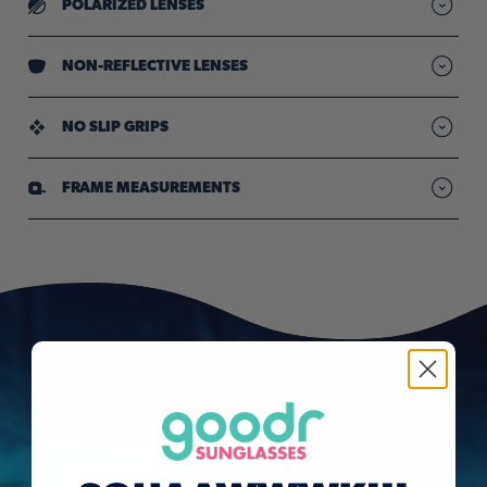
POLARIZED LENSES
Reduced glare so your vision stays sharp & clear"
NON-REFLECTIVE LENSES
Uniform lens tint for bright light conditions
NO SLIP GRIPS
Provide comfy, all-day hold through sweat & movement
FRAME MEASUREMENTS
goodr sunglasses have metal screws that can potentially expose
you to nickel. Nickel is known to the State of California to cause